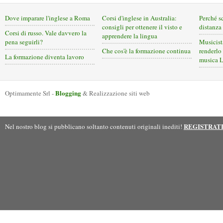
Dove imparare l'inglese a Roma
Corsi d'inglese in Australia:
Perché s
consigli per ottenere il visto e
distanza
Corsi di russo. Vale davvero la
apprendere la lingua
pena seguirli?
Musicist
Che cos'è la formazione continua
renderlo 
La formazione diventa lavoro
musica 
Blogging
Optimamente Srl -
& Realizzazione siti web
REGISTRAT
Nel nostro blog si pubblicano soltanto contenuti originali inediti!