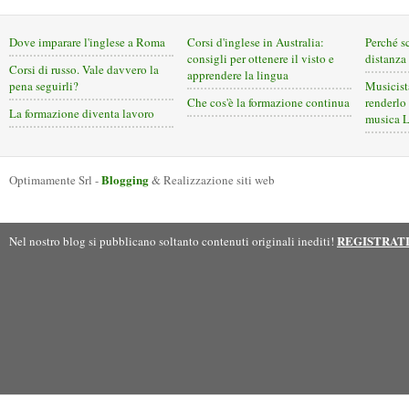
Dove imparare l'inglese a Roma
Corsi d'inglese in Australia:
Perché s
consigli per ottenere il visto e
distanza
Corsi di russo. Vale davvero la
apprendere la lingua
pena seguirli?
Musicist
Che cos'è la formazione continua
renderlo 
La formazione diventa lavoro
musica 
Blogging
Optimamente Srl -
& Realizzazione siti web
REGISTRAT
Nel nostro blog si pubblicano soltanto contenuti originali inediti!