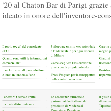
'20 al Chaton Bar di Parigi grazie 
ideato in onore dell'inventore-co
Il ruolo (oggi) del consulente
Sviluppare un sito web aziendale
Casette 
SEO
è fondamentale per ogni azienda
meglio p
di Milano
Quanto sono utili le informazioni
Giardini
commerciali?
Come scegliere l'assicurazione
Riccion
giusta per la propria azienda
Lanciati, corsi di paracadutismo
Bestshop
e lanci in tandem a Fano
Truck Program per la rimappatura
risparmi
delle centraline motore
Panettoni Crema e Frutta
Le eccellenze culinarie e
Il gusto 
gastronomiche italiane: dal
di una v
La dieta disintossicante
prosciutto di Modena al
Tipicital
Parmigiano Reggiano