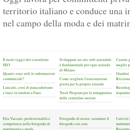
territorio italiano e conduce una i
nel campo della moda e dei matri
Il ruolo (oggi) del consulente
Sviluppare un sito web aziendale
Casette 
SEO
è fondamentale per ogni azienda
meglio p
di Milano
Quanto sono utili le informazioni
Giardini
commerciali?
Come scegliere l'assicurazione
Riccion
giusta per la propria azienda
Lanciati, corsi di paracadutismo
Bestshop
e lanci in tandem a Fano
Truck Program per la rimappatura
risparmi
delle centraline motore
Elia Vaccaro, professionalità e
Fotografie di nozze: assumere il
I servizi
competenza nella fotografia di
fotografo con cura
matrimon
matrimonio e moda
Russotto