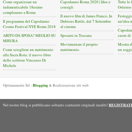
Come organizzare un
Capodanno Roma 2020 | Idee e
Tutte le 
indimenticabile 18esimo
consigli
Ostiense
compleanno a Roma
Il nuovo film di James Franco, In
Festeggi
Il programma del Capodanno
Dubious Battle, dal 7 Settembre
un'idea 
Cosmo Festival NYE Roma 2018
al cinema
Capodann
ABITO DA SPOSA? MEGLIO SU
Sposarsi in Toscana
cuore di
MISURA
Movimentare il proprio
Mostra d
Come sciogliere un matrimonio
matrimonio.
un soggi
alla Sacra Rota: il nuovo libro
dello scrittore Vincenzo Di
Michele
Blogging
Optimamente Srl -
& Realizzazione siti web
REGISTRAT
Nel nostro blog si pubblicano soltanto contenuti originali inediti!