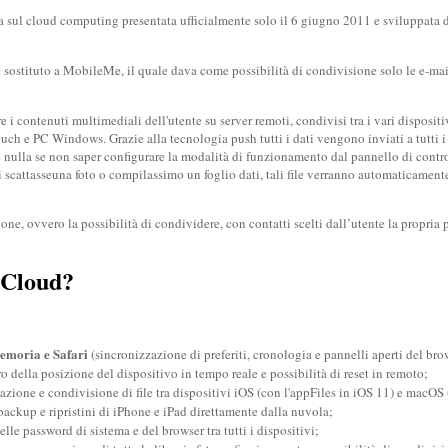
 sul cloud computing presentata ufficialmente solo il 6 giugno 2011 e sviluppata d
e sostituto a MobileMe, il quale dava come possibilità di condivisione solo le e-mail
 i contenuti multimediali dell'utente su server remoti, condivisi tra i vari dispositi
ch e PC Windows. Grazie alla tecnologia push tutti i dati vengono inviati a tutti i di
 nulla se non saper configurare la modalità di funzionamento dal pannello di contro
scattasseuna foto o compilassimo un foglio dati, tali file verranno automaticamente 
one, ovvero la possibilità di condividere, con contatti scelti dall’utente la propria 
’iCloud?
memoria e Safari
(sincronizzazione di preferiti, cronologia e pannelli aperti del bro
ro della posizione del dispositivo in tempo reale e possibilità di reset in remoto;
zione e condivisione di file tra dispositivi iOS (con l'appFiles in iOS 11) e macOS 
backup e ripristini di iPhone e iPad direttamente dalla nuvola;
lle password di sistema e del browser tra tutti i dispositivi;