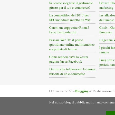
Sai come scegliere il gestionale
Growth Ha
giusto per il tuo e-commerce?
marketing
La competition del 2017 per i
Installazio
SEO mondiale indetto da Wix
del famos
Cerchi un copywriter Roma?
Cos'è il Gu
Ecco Testiperfetti.it
funziona
Pescara Web Tv, il primo
L'agenzia 
quotidiano online multitematico
I giochi fa
e a portata di lettore
sempre
Come rendere viva la vostra
I migliori c
pagina fan su Facebook
posizionam
I fattori che influenzano la buona
riuscita di un e-commerce
Blogging
Optimamente Srl -
& Realizzazione s
Nel nostro blog si pubblicano soltanto contenut