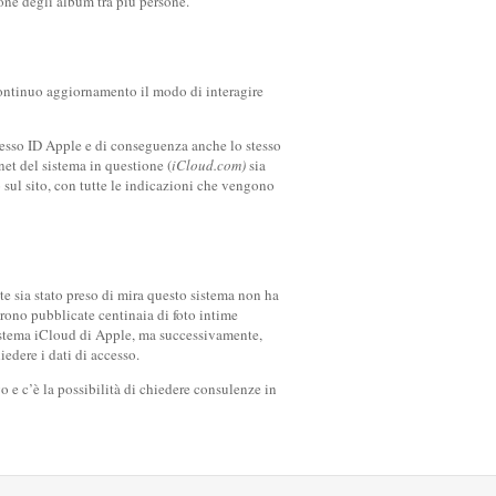
ione degli album tra più persone.
 continuo aggiornamento il modo di interagire
stesso ID Apple e di conseguenza anche lo stesso
net del sistema in questione (
iCloud.com)
sia
 sul sito, con tutte le indicazioni che vengono
e sia stato preso di mira questo sistema non ha
urono pubblicate centinaia di foto intime
 sistema iCloud di Apple, ma successivamente,
iedere i dati di accesso.
o e c’è la possibilità di chiedere consulenze in