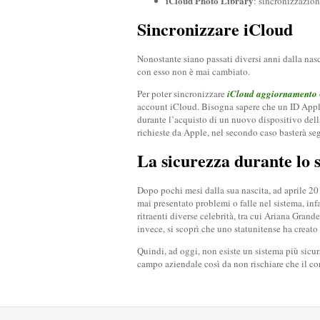
iCloud Photo Library
: sincronizzazion
Sincronizzare iCloud
Nonostante siano passati diversi anni dalla nas
con esso non è mai cambiato.
Per poter sincronizzare
iCloud aggiornamento
account iCloud. Bisogna sapere che un ID Apple 
durante l’acquisto di un nuovo dispositivo dell
richieste da Apple, nel secondo caso basterà se
La sicurezza durante lo 
Dopo pochi mesi dalla sua nascita, ad aprile 20
mai presentato problemi o falle nel sistema, inf
ritraenti diverse celebrità, tra cui Ariana Gran
invece, si scoprì che uno statunitense ha creato 
Quindi, ad oggi, non esiste un sistema più sicur
campo aziendale così da non rischiare che il c