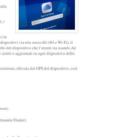
alla
, i
vi in
spositivi via rete senza fili (4G o Wi-Fi), il
llo del dispositivo che l’utente sta usando.Ad
scritti o aggiornati su ogni dispositivo dello
posizione, rilevata dal GPS del dispositivo, così
wser);
(tramite Finder);