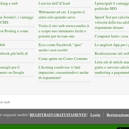
cking e web
I servizi dell’iCloud
I principali 4 vantagg
politiche SEO
Webmaster ad ore. L'esperto ti
ne Joomla!, i vantaggi
aiuta solo quando serve
Speed Test per calcola
o CMS
velocità della tua adsl
Visita il sito web www.comilio.it
risparmiare denaro
est Posting e come
e scopri uno strumento facile e
potente per inviare sms
Computer lento: cosa 
Web
Ecco come Facebook “spia”
Le migliori App per i 
anche i non iscritti
cebook più belli di
Realizzazione siti we
Come aprire un Conto Corrente
Lista siti di article m
onsigli per il
L'hosting condiviso vi farà
gratis o servizio articl
ento su Google
impazzire, consentendovi anche
marketing a pagamen
di risparmiare!
iti web
REGISTRATI GRATUITAMENTE
Login
Registrazione
i originali inediti!
!