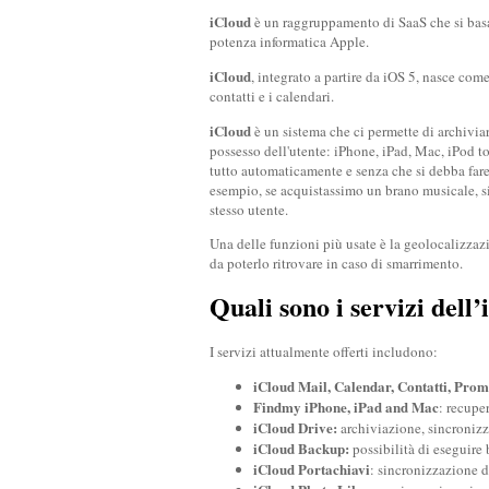
iCloud
è un raggruppamento di SaaS che si basa
potenza informatica Apple.
iCloud
, integrato a partire da iOS 5, nasce com
contatti e i calendari.
iCloud
è un sistema che ci permette di archiviare
possesso dell'utente: iPhone, iPad, Mac, iPod tou
tutto automaticamente e senza che si debba fare
esempio, se acquistassimo un brano musicale, si 
stesso utente.
Una delle funzioni più usate è la geolocalizzazi
da poterlo ritrovare in caso di smarrimento.
Quali sono i servizi dell
I servizi attualmente offerti includono:
iCloud Mail, Calendar, Contatti, Pro
Findmy iPhone, iPad and Mac
: recupe
iCloud Drive:
archiviazione, sincronizza
iCloud Backup:
possibilità di eseguire 
iCloud Portachiavi
: sincronizzazione de