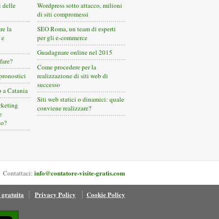
i delle
Wordpress sotto attacco, milioni
di siti compromessi
re la
SEO Roma, un team di esperti
 e
per gli e-commerce
Guadagnare online nel 2015
fare?
Come procedere per la
pronostici
realizzazione di siti web di
successo
b a Catania
Siti web statici o dinamici: quale
arketing
conviene realizzare?
e
to?
info@contatore-visite-gratis.com
Contattaci:
 gratuita
Privacy Policy
Cookie Policy