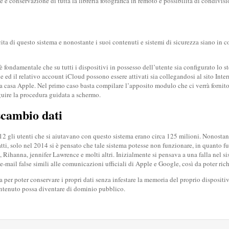
e e conservazione di tutta la libreria fotografica in remoto e possibilità di condivis
cita di questo sistema e nonostante i suoi contenuti e sistemi di sicurezza siano in
è fondamentale che su tutti i dispositivi in possesso dell’utente sia configurato lo 
ed il relativo account iCloud possono essere attivati sia collegandosi al sito Inter
a casa Apple. Nel primo caso basta compilare l’apposito modulo che ci verrà fornito
guire la procedura guidata a schermo.
scambio dati
12 gli utenti che si aiutavano con questo sistema erano circa 125 milioni. Nonostant
atti, solo nel 2014 si è pensato che tale sistema potesse non funzionare, in quanto f
de, Rihanna, jennifer Lawrence e molti altri. Inizialmente si pensava a una falla nel
e-mail false simili alle comunicazioni ufficiali di Apple e Google, così da poter rich
a per poter conservare i propri dati senza infestare la memoria del proprio dispositiv
ontenuto possa diventare di dominio pubblico.