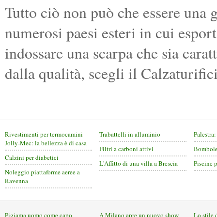
Tutto ciò non può che essere una g
numerosi paesi esteri in cui esport
indossare una scarpa che sia caratt
dalla qualità, scegli il Calzaturifi
Rivestimenti per termocamini
Trabattelli in alluminio
Palestra:
Jolly-Mec: la bellezza è di casa
Filtri a carboni attivi
Bombolet
Calzini per diabetici
L'Affitto di una villa a Brescia
Piscine 
Noleggio piattaforme aeree a
Ravenna
Pigiama uomo come capo
A Milano apre un nuovo show
Lo stile