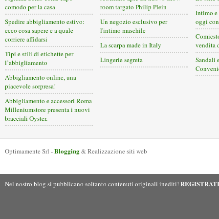
comodo per la casa
room targato Philip Plein
Intimo e 
Spedire abbigliamento estivo:
Un negozio esclusivo per
oggi con
ecco cosa sapere e a quale
l'intimo maschile
Comicstor
corriere affidarsi
La scarpa made in Italy
vendita 
Tipi e stili di etichette per
Lingerie segreta
Sandali e
l’abbigliamento
Convenie
Abbigliamento online, una
piacevole sorpresa!
Abbigliamento e accessori Roma
Milleniumstore presenta i nuovi
bracciali Oyster.
Blogging
Optimamente Srl -
& Realizzazione siti web
REGISTRAT
Nel nostro blog si pubblicano soltanto contenuti originali inediti!